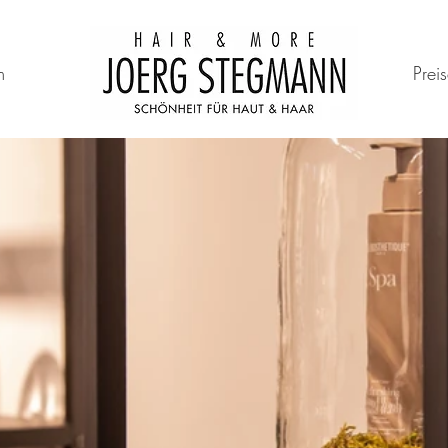
m
Prei